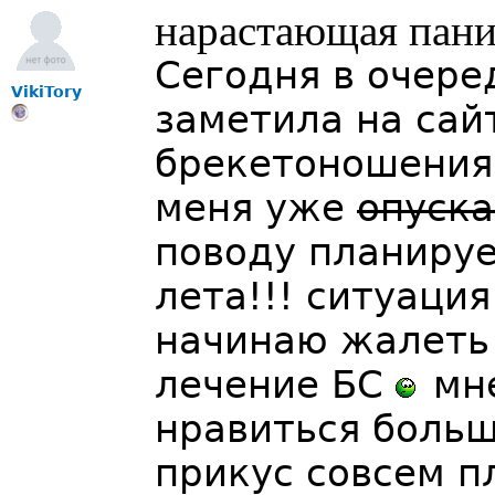
нарастающая пани
Сегодня в очере
VikiTory
заметила на сай
брекетоношени
меня уже
опуска
поводу планируе
лета!!! ситуация
начинаю жалеть 
лечение БС
мне
нравиться больше,
прикус совсем п