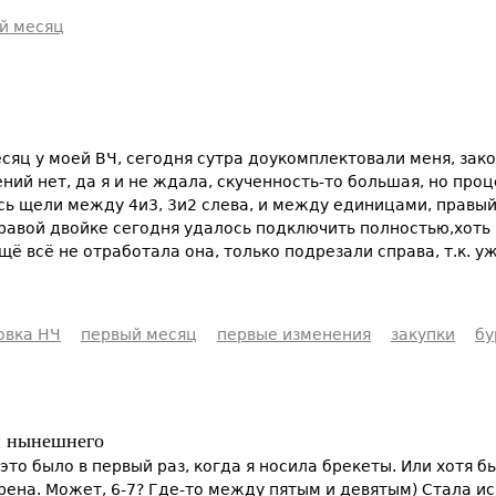
й месяц
яц у моей ВЧ, сегодня сутра доукомплектовали меня, зако
ний нет, да я и не ждала, скученность-то большая, но проц
сь щели между 4и3, 3и2 слева, и между единицами, правый
правой двойке сегодня удалось подключить полностью,хоть 
щё всё не отработала она, только подрезали справа, т.к. у
овка НЧ
первый месяц
первые изменения
закупки
бу
и нынешнего
 это было в первый раз, когда я носила брекеты. Или хотя 
верена. Может, 6-7? Где-то между пятым и девятым) Стала и