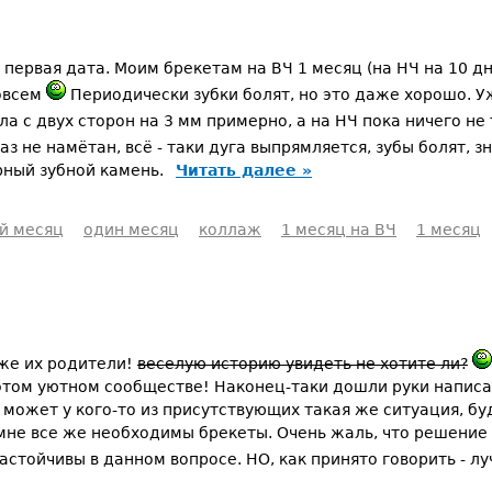
первая дата. Моим брекетам на ВЧ 1 месяц (на НЧ на 10 дн
овсем
Периодически зубки болят, но это даже хорошо. У
ла с двух сторон на 3 мм примерно, а на НЧ пока ничего не
з не намётан, всё - таки дуга выпрямляется, зубы болят, з
рный зубной камень.
Читать далее »
й месяц
один месяц
коллаж
1 месяц на ВЧ
1 месяц
 же их родители!
веселую историю увидеть не хотите ли?
этом уютном сообществе! Наконец-таки дошли руки написа
 может у кого-то из присутствующих такая же ситуация, бу
о мне все же необходимы брекеты. Очень жаль, что решение
астойчивы в данном вопросе. НО, как принято говорить - л