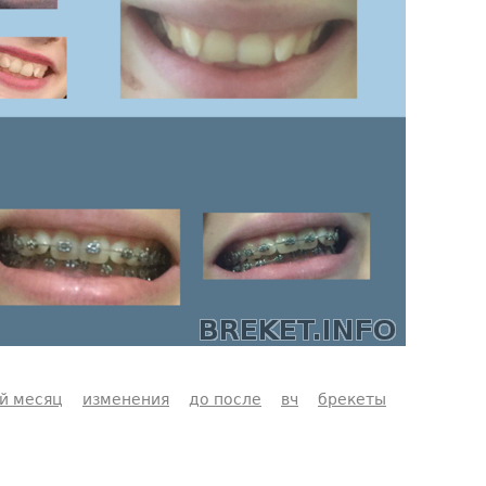
й месяц
изменения
до после
вч
брекеты