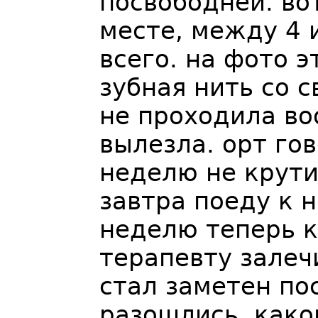
посвободней. во
месте, между 4 
всего. на фото э
зубная нить со 
не проходила во
вылезла. орт гов
неделю не крутил
завтра поеду к 
неделю теперь к
терапевту залеч
стал заметен по
разошлись. како