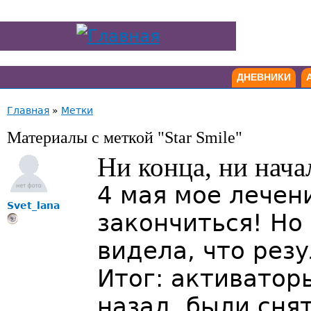
ДНЕВНИКИ
Главная
»
Метки
Материалы с меткой "Star Smile"
Ни конца, ни нача
4 мая мое лечен
Svet_lana
закончиться! Но
видела, что рез
Итог: активатор
назад, были сня