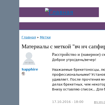
Главная
»
Метки
Материалы с меткой "вч нч сапфи
Расстройство и (наверное) с
Доброе утро/день/вечер!
Sapphire
Уважаемые брекетоносцы, люд
профессиональными? Установи
удивляет. После прочтения м
делах брекетных, чем некото
Внизу оставляю список... Дл
17.10.2016 - 18:00
вч нч