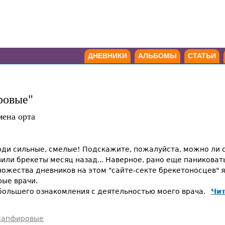
ДНЕВНИКИ
АЛЬБОМЫ
СТАТЬИ
ровые"
мена орта
и сильные, смелые! Подскажите, пожалуйста, можно ли с
ли брекеты месяц назад... Наверное, рано еще паниковать
ножества дневников на этом "сайте-секте брекетоносцев" я
рые врачи.
я большего ознакомления с деятельностью моего врача.
Чит
 сапфировые