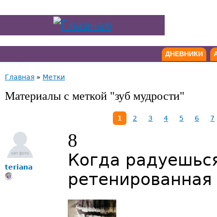
ДНЕВНИКИ
Главная
»
Метки
Материалы с меткой "зуб мудрости"
1
2
3
4
5
6
7
8
Когда радуешься
teriana
ретенированная 