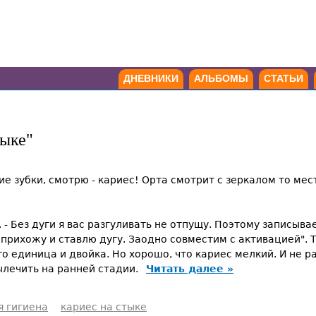
ДНЕВНИКИ
АЛЬБОМЫ
СТАТЬИ
тыке"
е зубки, смотрю - кариес! Орта смотрит с зеркалом то мес
. - Без дуги я вас разгуливать не отпущу. Поэтому записыв
я прихожу и ставлю дугу. Заодно совместим с активацией". 
то единица и двойка. Но хорошо, что кариес мелкий. И не р
вылечить на ранней стадии.
Читать далее »
я гигиена
кариес на стыке