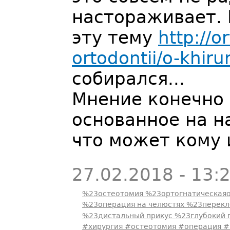
настораживает. 
эту тему
http://o
ortodontii/o-khiru
собирался...
Мнение конечно
основанное на н
что может кому 
27.02.2018 - 13:
%23остеотомия %23ортогнатическая
%23операция на челюстях %23перек
%23дистальный прикус %23глубокий 
#хирургия #остеотомия #операция #