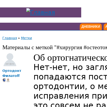
ДНЕВНИКИ
Главная
»
Метки
Материалы с меткой "#хирургия #остеото
Об ортогнатическ
Нет-нет, но загл
Ортодонт
попадаются пост
Филатоff
ортодонтии, о м
исправления при
это совсем не р