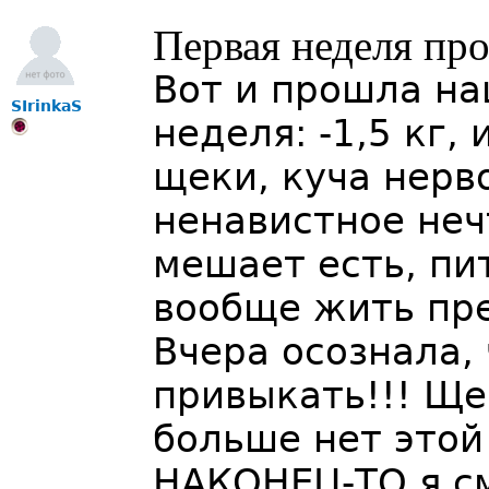
Первая неделя про
Вот и прошла на
SIrinkaS
неделя: -1,5 кг,
щеки, куча нерв
ненавистное неч
мешает есть, пи
вообще жить пр
Вчера осознала,
привыкать!!! Ще
больше нет этой
НАКОНЕЦ-ТО я см