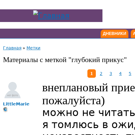
ДНЕВНИКИ
Главная
»
Метки
Материалы с меткой "глубокий прикус"
1
2
3
4
5
внеплановый прием
пожалуйста)
LittleMarie
можно не читать 
я томлюсь в ожи