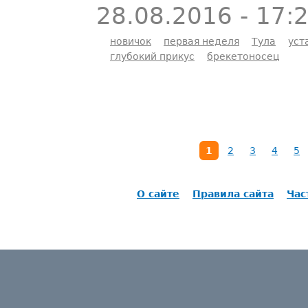
28.08.2016 - 17:
новичок
первая неделя
Тула
уст
глубокий прикус
брекетоносец
1
2
3
4
5
О сайте
Правила сайта
Час