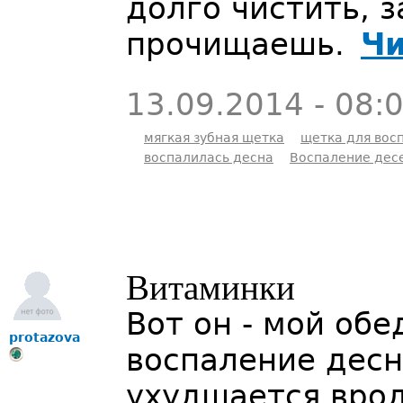
долго чистить, 
прочищаешь.
Чи
13.09.2014 - 08:
мягкая зубная щетка
щетка для вос
воспалилась десна
Воспаление дес
Витаминки
Вот он - мой обе
protazova
воспаление десн
ухудшается врод