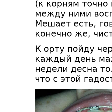
(к корням точно 
между ними восп
Мешает есть, гов
конечно же, чис
К орту пойду че
каждый день маж
недели десна то
что с этой гадо