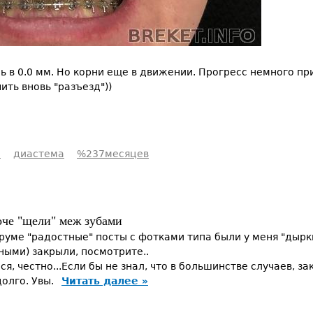
ь в 0.0 мм. Но корни еще в движении. Прогресс немного пр
ить вновь "разъезд"))
ы
диастема
%237месяцев
е "щели" меж зубами
уме "радостные" посты с фотками типа были у меня "дырки"
ными) закрыли, посмотрите..
я, честно...Если бы не знал, что в большинстве случаев, 
долго. Увы.
Читать далее »