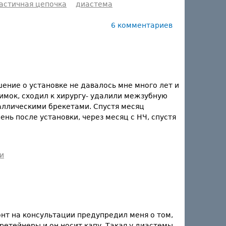
астичная цепочка
диастема
6 комментариев
ение о установке не давалось мне много лет и
нимок, сходил к хирургу- удалили межзубную
таллическими брекетами. Спустя месяц
ень после установки, через месяц с НЧ, спустя
и
онт на консультации предупредил меня о том,
ретейнеры и он носит капу. Такая у диастемы