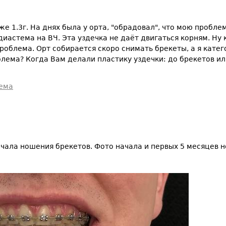
е 1.3г. На днях была у орта, "обрадовал", что мою проблем
диастема на ВЧ. Эта уздечка не даёт двигаться корням. Ну к
роблема. Орт собирается скоро снимать брекеты, а я катег
блема? Когда Вам делали пластику уздечки: до брекетов и
ема
ачала ношения брекетов. Фото начала и первых 5 месяце