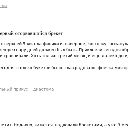
ема
ервый оторвавшийся брекет
 с верхней 5-ки, ела финики и, наверное, косточку грызану
м через пару дней должен был быть. Приклеели сегодня обр
 и сравнивали. Хоть только третий месяц и еще далеко до 
егодня столько букетов было, глаз радовало, феечка моя 
льный прикус
диастема
 летит..Недавно, кажется, подковали брекетами, а уже 3 м