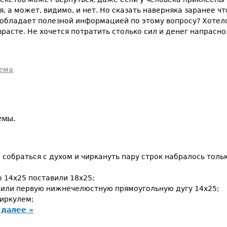
, а может, видимо, и нет. Но сказать наверняка заранее что
 обладает полезной информацией по этому вопросу? Хотело
расте. Не хочется потратить столько сил и денег напрасно
ема
емы.
 собраться с духом и чиркануть пару строк набралось толь
о 14х25 поставили 18х25;
авили первую нижнечелюстную прямоугольную дугу 14х25;
циркулем;
 далее »