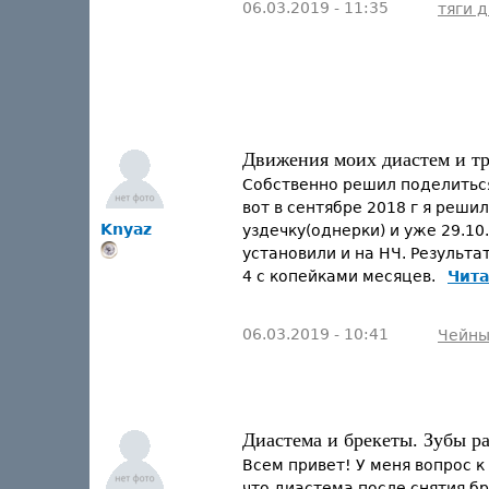
06.03.2019 - 11:35
тяги 
Движения моих диастем и тре
Собственно решил поделиться
вот в сентябре 2018 г я реши
Knyaz
уздечку(однерки) и уже 29.10
установили и на НЧ. Результа
4 с копейками месяцев.
Чита
06.03.2019 - 10:41
Чейн
Диастема и брекеты. Зубы ра
Всем привет! У меня вопрос к
что диастема после снятия бр