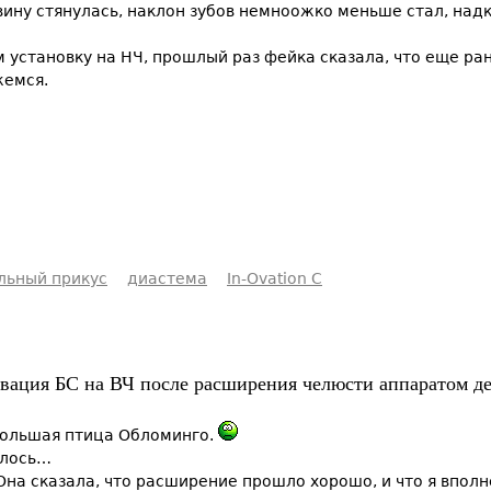
ину стянулась, наклон зубов немноожко меньше стал, над
 установку на НЧ, прошлый раз фейка сказала, что еще ран
жемся.
льный прикус
диастема
In-Ovation C
вация БС на ВЧ после расширения челюсти аппаратом д
большая птица Обломинго.
алось…
Она сказала, что расширение прошло хорошо, и что я вполне