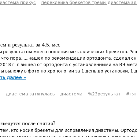
диастема прикус
переклейка брекетов тремы диастема эл
м и результат за 4.5. мес
 результатом моего ношения металлических брекетов. Реш
л что пора......нашел по рекомендации ортодонта, сделал с
.2018 г. я вышел от ортодонта с установленными на ВЧ ме
ты выложу в фото по хронологии за 1 день до установки, 1 д
ть далее »
ы
диастема затянулась
диастема
%23результат
#тяг
зъедутся после снятия?
 тем, кто носил брекеты для исправления диастемы. Ортод
екетов может вернуться, даже если у человека приклеены 