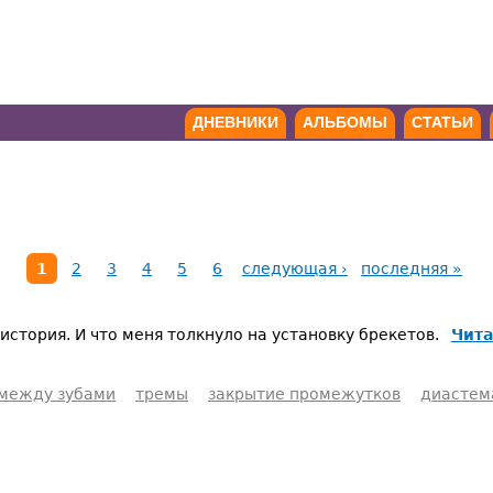
ДНЕВНИКИ
АЛЬБОМЫ
СТАТЬИ
1
2
3
4
5
6
следующая ›
последняя »
стория. И что меня толкнуло на установку брекетов.
Чита
между зубами
тремы
закрытие промежутков
диастем