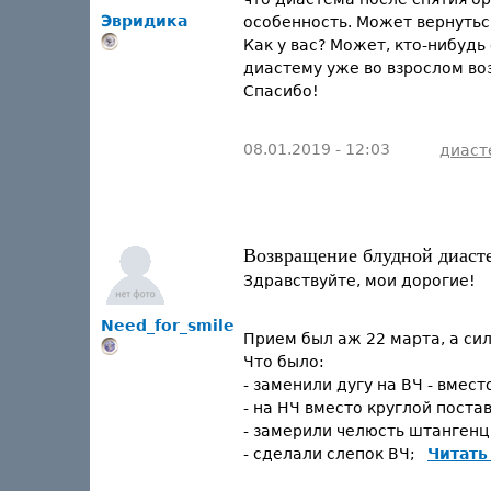
Эвридика
особенность. Может вернуться
Как у вас? Может, кто-нибудь
диастему уже во взрослом воз
Спасибо!
08.01.2019 - 12:03
диаст
Возвращение блудной диаст
Здравствуйте, мои дорогие!
Need_for_smile
Прием был аж 22 марта, а сил
Что было:
- заменили дугу на ВЧ - вмест
- на НЧ вместо круглой пост
- замерили челюсть штанген
- сделали слепок ВЧ;
Читать