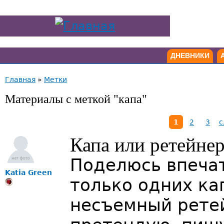
ДНЕВНИКИ
Главная
»
Метки
Материалы с меткой "капа"
1
2
3
с
Капа или ретейне
Поделюсь впеча
Katia Green
только одних ка
несъемный ретей