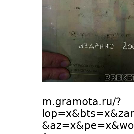
m.gramota.ru/?
lop=x&bts=x&za
&az=x&pe=x&wo