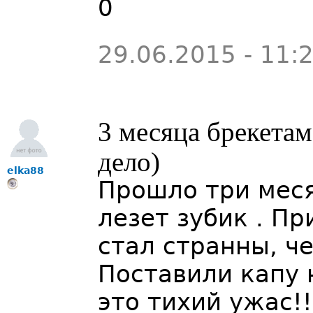
0
29.06.2015 - 11:
3 месяца брекетам
дело)
elka88
Прошло три меся
лезет зубик . Пр
стал странны, ч
Поставили капу 
это тихий ужас!!